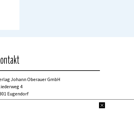
ontakt
erlag Johann Oberauer GmbH
liederweg 4
301 Eugendorf
sterreich
el: +43 / 6225 / 2700-0
ressekonditionen(at)oberauer.com