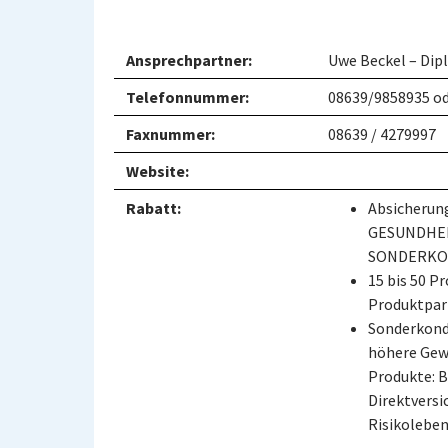
Ansprechpartner:
Uwe Beckel – Dipl
Telefonnummer:
08639/9858935 od
Faxnummer:
08639 / 4279997
Website:
Rabatt:
Absicheru
GESUNDHEIT
SONDERKOND
15 bis 50 P
Produktpar
Sonderkondi
höhere Gewi
Produkte: B
Direktversi
Risikoleben