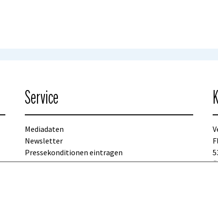
Service
K
Mediadaten
V
Newsletter
F
Pressekonditionen eintragen
5
Kontakt
Ö
T
p