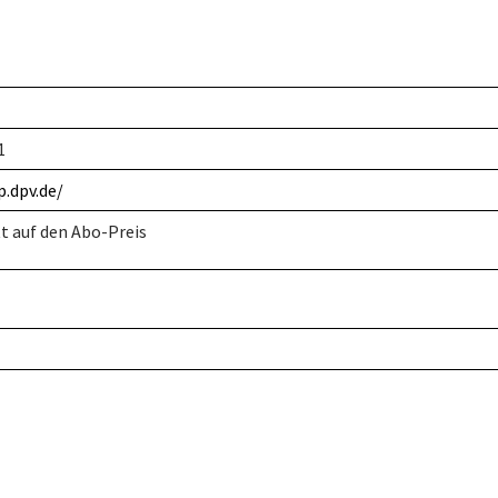
1
.dpv.de/
t auf den Abo-Preis