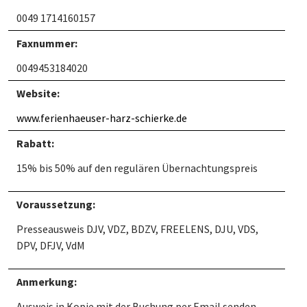
0049 1714160157
Faxnummer:
0049453184020
Website:
www.ferienhaeuser-harz-schierke.de
Rabatt:
15% bis 50% auf den regulären Übernachtungspreis
Voraussetzung:
Presseausweis DJV, VDZ, BDZV, FREELENS, DJU, VDS,
DPV, DFJV, VdM
Anmerkung:
Ausweis in Kopie mit der Buchung per Email senden