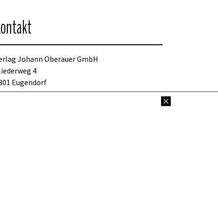
ontakt
erlag Johann Oberauer GmbH
liederweg 4
301 Eugendorf
sterreich
el: +43 / 6225 / 2700-0
ressekonditionen(at)oberauer.com
2019 Johann Oberauer GmbH. All rights reserved.