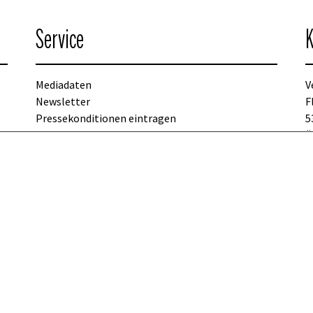
Service
K
Mediadaten
V
Newsletter
F
Pressekonditionen eintragen
5
Kontakt
Ö
T
p
Copyright © 