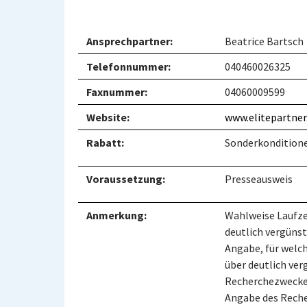
Ansprechpartner:
Beatrice Bartsch
Telefonnummer:
040460026325
Faxnummer:
04060009599
Website:
www.elitepartner
Rabatt:
Sonderkonditione
Voraussetzung:
Presseausweis
Anmerkung:
Wahlweise Laufze
deutlich vergünst
Angabe, für welch
über deutlich ver
Recherchezwecken
Angabe des Rech